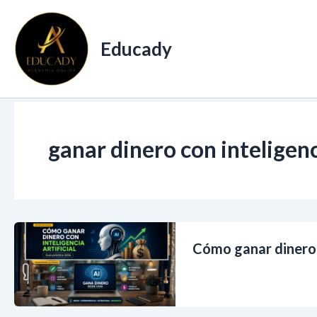
Ir
al
Educady
contenido
ganar dinero con inteligenci
Cómo ganar dinero c