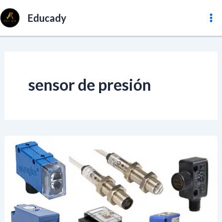
Ir
Ma
Educady
al
Me
contenido
sensor de presión