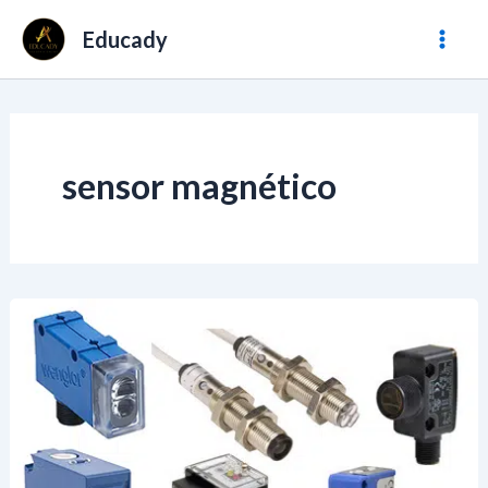
Ir
Mai
Educady
al
Men
contenido
sensor magnético